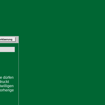
erklaerung
ie dürfen
druckt
willigen
vorherige