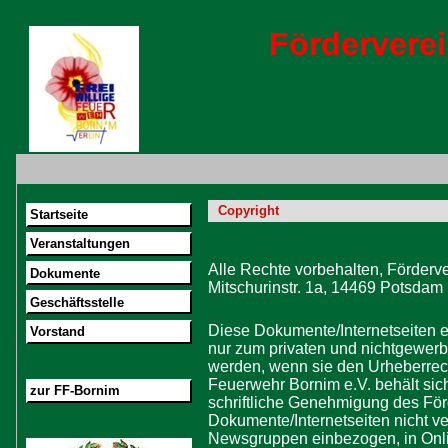
Förderver
Copyright
Startseite
Veranstaltungen
Alle Rechte vorbehalten, Förderve
Dokumente
Mitschurinstr. 1a, 14469 Potsdam
Geschäftsstelle
Diese Dokumente/Internetseiten ein
Vorstand
nur zum privaten und nichtgewerb
werden, wenn sie den Urheberrech
Feuerwehr Bornim e.V. behält sich
zur FF-Bornim
schriftliche Genehmigung des För
Dokumente/Internetseiten nicht ver
Newsgruppen einbezogen, in Onli